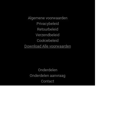
Tractor-onderdelen.nl
Algemene voorwaarden
Privacybeleid
Retourbeleid
Verzendbeleid
Cookiebeleid
Download Alle voorwaarden
Shop
Onderdelen
Onderdelen aanvraag
Contact
Over ons
Over ons
Over ons
Vragen?