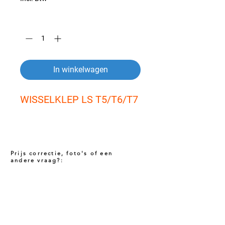
Aantal
*
In winkelwagen
WISSELKLEP LS T5/T6/T7
Prijs correctie, foto's of een
andere vraag?:
Prijs niet correct!?
Indien u twijfelt of de prijs van dit product
juist is. Neem dan contact met ons op via
het onderstaande contact formulier. Het kan
voorkomen dat een prijs incorrect is