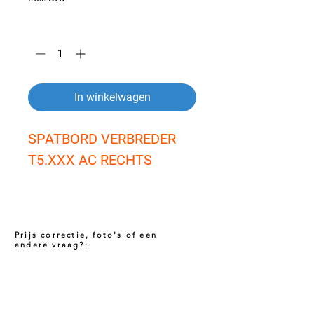
Aantal
*
In winkelwagen
SPATBORD VERBREDER 
T5.XXX AC RECHTS
Prijs correctie, foto's of een
andere vraag?:
Prijs niet correct!?
Indien u twijfelt of de prijs van dit product
juist is. Neem dan contact met ons op via