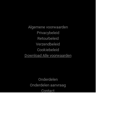
Tractor-onderdelen.nl
Algemene voorwaarden
Privacybeleid
Retourbeleid
Verzendbeleid
Cookiebeleid
Download Alle voorwaarden
Shop
Onderdelen
Onderdelen aanvraag
Contact
Over ons
Over ons
Over ons
Vragen?