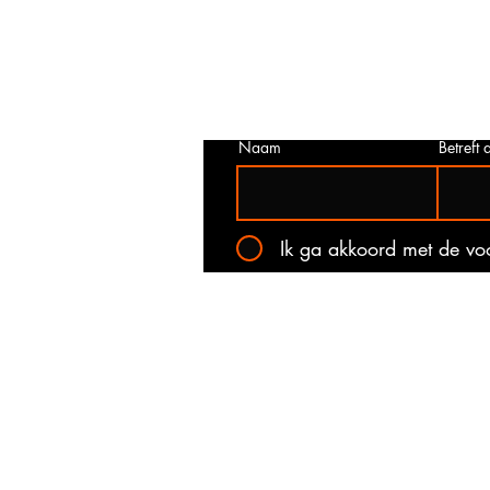
juist is. Neem dan contact met ons o
het onderstaande contact formulier.
kan voorkomen dat een prijs incorrec
gepubliceerd. Wij zullen u op de ho
stellen van de actuele prijs!
Naam
Betreft a
Ik ga akkoord met de v