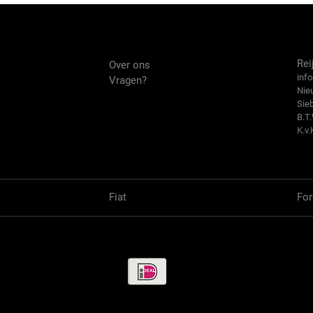
Over ons
Co
Rei
Over ons
info
Vragen?
Nie
Sie
B.T
K.v.
Fiat
For
Betaalmethode / Pay methods