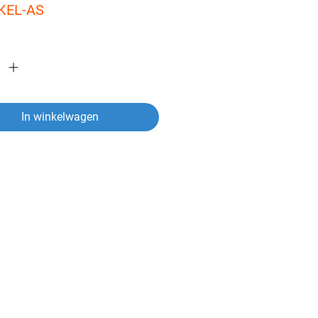
KEL-AS
In winkelwagen
ver een artikel?
vragen heeft over een van onze