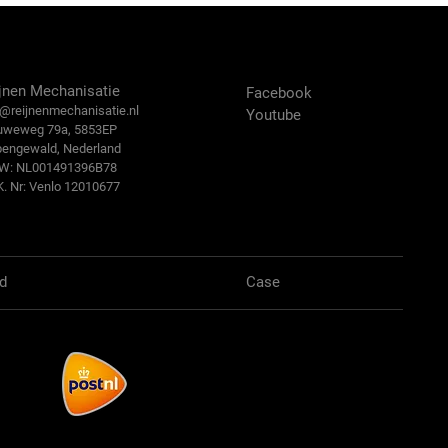
ntact Us
Volg ons:
jnen Mechanisatie
Facebook
@reijn
enmechanisatie.nl
Youtube
uweweg 79a, 5853EP
bengewald, Nederland
.W: NL001491396B78
K. Nr: Venlo 12010677
d
Case