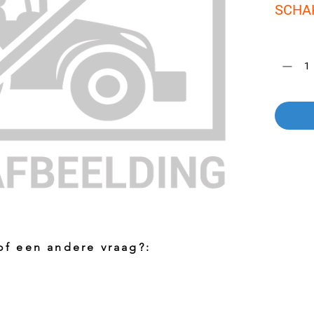
SCHA
Aantal
*
 of een andere vraag?:
Foto aanvragen?
Vragen o
roduct
Wanneer het artikel geen foto heeft kunt
Indien u 