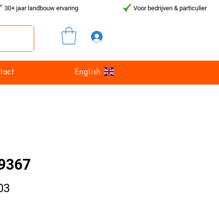
30+ jaar landbouw ervaring
Voor bedrijven & particulier
Inloggen
tact
English
9367
Prijs
03