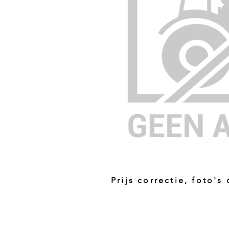
Prijs correctie, foto's
Prijs niet correct!?
Indien u twijfelt of de prijs van dit p