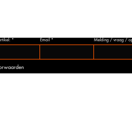
p via
u deze aanvragen. Wij zullen zo snel
artikelen
 Het
mogelijk een foto van het gewenste
hieronder 
t is
artikel maken en deze opsturen naar u.
mogelijk 
ogte
Zo bent u er zeker van dat u het juiste
gebeurd 
artikel bij ons koopt.
(werkdag
rtikel:
Email
Melding / vraag / o
oorwaarden