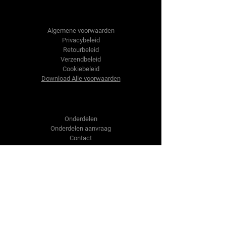
Tractor-onderdelen.nl
Algemene voorwaarden
Privacybeleid
Retourbeleid
Verzendbeleid
Cookiebeleid
Download Alle voorwaarden
Shop
Onderdelen
Onderdelen aanvraag
Contact
Over ons
Over ons
Over ons
Vragen?