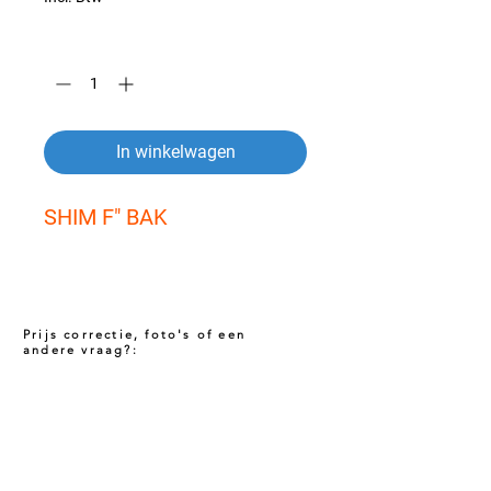
Aantal
*
In winkelwagen
SHIM F" BAK
Prijs correctie, foto's of een
andere vraag?:
Prijs niet correct!?
Indien u twijfelt of de prijs van dit product
juist is. Neem dan contact met ons op via
het onderstaande contact formulier. Het kan
voorkomen dat een prijs incorrect is