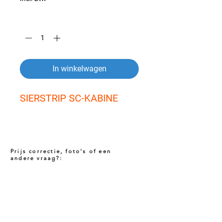
Aantal
*
In winkelwagen
SIERSTRIP SC-KABINE
Prijs correctie, foto's of een
andere vraag?:
Prijs niet correct!?
Indien u twijfelt of de prijs van dit product
juist is. Neem dan contact met ons op via
het onderstaande contact formulier. Het kan
voorkomen dat een prijs incorrect is