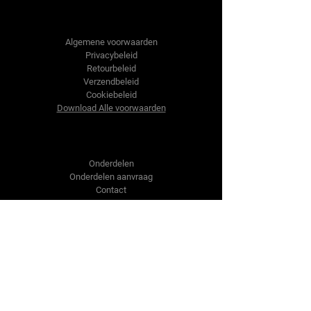
Tractor-onderdelen.nl
Algemene voorwaarden
Privacybeleid
Retourbeleid
Verzendbeleid
Cookiebeleid
Download Alle voorwaarden
Shop
Onderdelen
Onderdelen aanvraag
Contact
Over ons
Over ons
Over ons
Vragen?