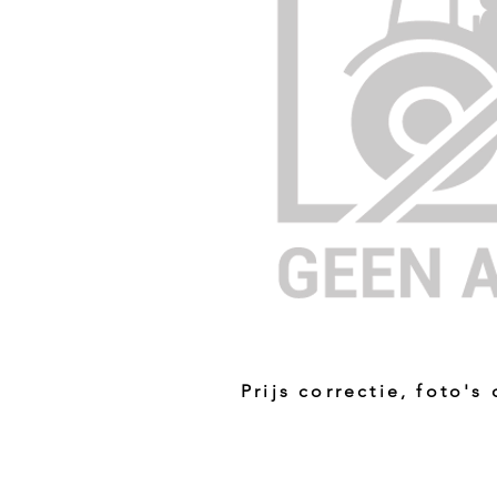
Prijs correctie, foto's
Prijs niet correct!?
Indien u twijfelt of de prijs van dit p