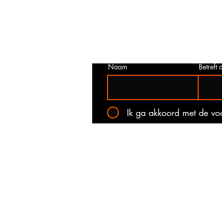
juist is. Neem dan contact met ons o
het onderstaande contact formulier.
kan voorkomen dat een prijs incorrec
gepubliceerd. Wij zullen u op de ho
stellen van de actuele prijs!
Naam
Betreft a
Ik ga akkoord met de v