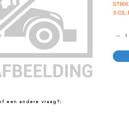
STIKK
3-CIL
Aantal
*
 of een andere vraag?:
Foto aanvragen?
Vragen o
roduct
Wanneer het artikel geen foto heeft kunt
Indien u 