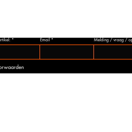
p via
u deze aanvragen. Wij zullen zo snel
artikelen
 Het
mogelijk een foto van het gewenste
hieronder 
t is
artikel maken en deze opsturen naar u.
mogelijk 
ogte
Zo bent u er zeker van dat u het juiste
gebeurd 
artikel bij ons koopt.
(werkdag
rtikel:
Email
Melding / vraag / o
oorwaarden