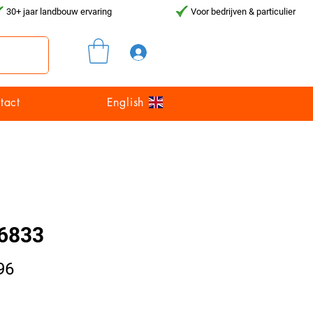
30+ jaar landbouw ervaring
Voor bedrijven & particulier
Inloggen
tact
English
6833
Prijs
96