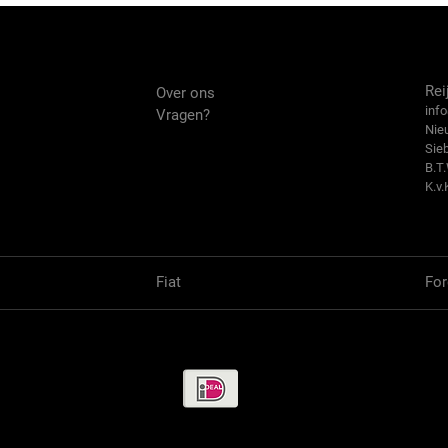
Over ons
Co
Rei
Over ons
info
Vragen?
Nie
Sie
B.T
K.v.
Fiat
For
Betaalmethode / Pay methods