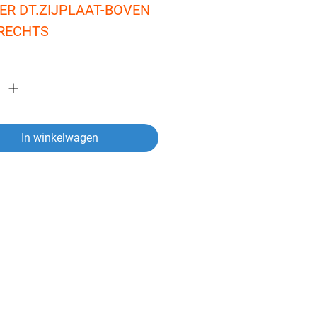
ER DT.ZIJPLAAT-BOVEN 
.RECHTS
In winkelwagen
ver een artikel?
vragen heeft over een van onze