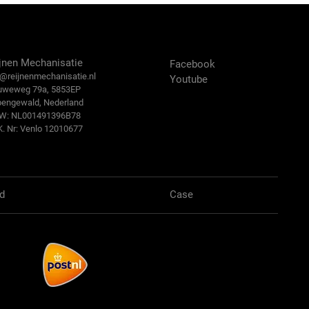
ntact Us
Volg ons:
jnen Mechanisatie
Facebook
@reijn
enmechanisatie.nl
Youtube
uweweg 79a, 5853EP
bengewald, Nederland
.W: NL001491396B78
K. Nr: Venlo 12010677
d
Case