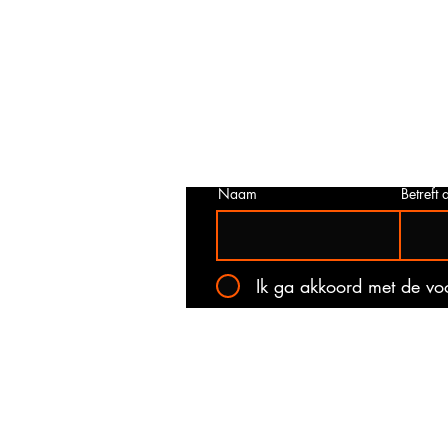
Prijs niet correct!?
Indien u twijfelt of de prijs van dit p
juist is. Neem dan contact met ons o
het onderstaande contact formulier.
kan voorkomen dat een prijs incorrec
gepubliceerd. Wij zullen u op de ho
stellen van de actuele prijs!
Naam
Betreft a
Ik ga akkoord met de v