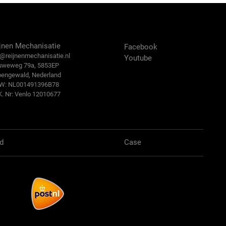
ntact Us
Volg ons:
jnen Mechanisatie
Facebook
@reijn
enmechanisatie.nl
Youtube
uweweg 79a, 5853EP
bengewald, Nederland
.W: NL001491396B78
K. Nr: Venlo 12010677
d
Case