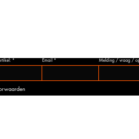
Foto aanvragen?
Vragen o
roduct
Wanneer het artikel geen foto heeft kunt
Indien u 
p via
u deze aanvragen. Wij zullen zo snel
artikelen
 Het
mogelijk een foto van het gewenste
hieronder 
t is
artikel maken en deze opsturen naar u.
mogelijk 
ogte
Zo bent u er zeker van dat u het juiste
gebeurd 
artikel bij ons koopt.
(werkdag
rtikel:
Email
Melding / vraag / o
oorwaarden