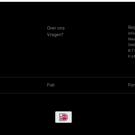
Over ons
Co
Rei
Over ons
info
Vragen?
Nie
Sie
B.T
K.v.
Fiat
For
Betaalmethode / Pay methods