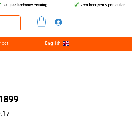
30+ jaar landbouw ervaring
Voor bedrijven & particulier
Inloggen
tact
English
1899
Prijs
,17