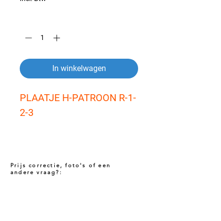
Aantal
*
In winkelwagen
PLAATJE H-PATROON R-1-
2-3
Prijs correctie, foto's of een
andere vraag?:
Prijs niet correct!?
Indien u twijfelt of de prijs van dit product
juist is. Neem dan contact met ons op via