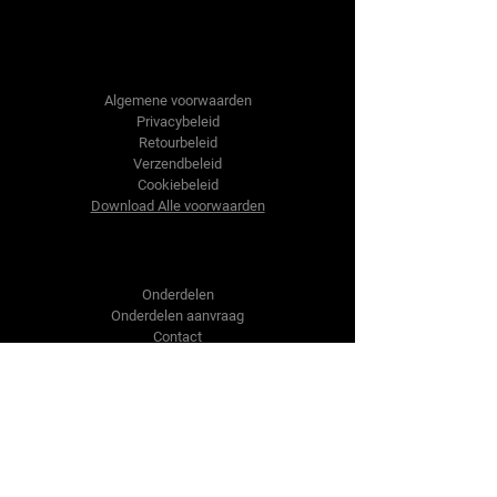
Tractor-onderdelen.nl
Algemene voorwaarden
Privacybeleid
Retourbeleid
Verzendbeleid
Cookiebeleid
Download Alle voorwaarden
Shop
Onderdelen
Onderdelen aanvraag
Contact
Over ons
Over ons
Over ons
Vragen?