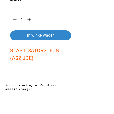
Aantal
*
In winkelwagen
STABILISATORSTEUN 
(ASZIJDE)
Prijs correctie, foto's of een
andere vraag?:
Prijs niet correct!?
Indien u twijfelt of de prijs van dit product
juist is. Neem dan contact met ons op via