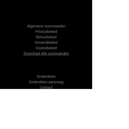
Tractor-onderdelen.nl
Algemene voorwaarden
Privacybeleid
Retourbeleid
Verzendbeleid
Cookiebeleid
Download Alle voorwaarden
Shop
Onderdelen
Onderdelen aanvraag
Contact
Over ons
Over ons
Over ons
Vragen?