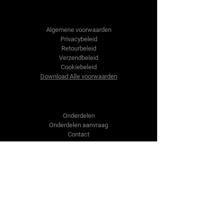
Tractor-onderdelen.nl
Algemene voorwaarden
Privacybeleid
Retourbeleid
Verzendbeleid
Cookiebeleid
Download Alle voorwaarden
Shop
Onderdelen
Onderdelen aanvraag
Contact
Over ons
Over ons
Over ons
Vragen?