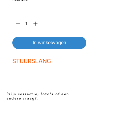
Aantal
*
In winkelwagen
STUURSLANG
Prijs correctie, foto's of een
andere vraag?:
Prijs niet correct!?
Indien u twijfelt of de prijs van dit product
juist is. Neem dan contact met ons op via
het onderstaande contact formulier. Het kan
voorkomen dat een prijs incorrect is