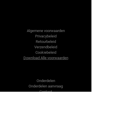
Tractor-onderdelen.nl
Algemene voorwaarden
Privacybeleid
Retourbeleid
Verzendbeleid
Cookiebeleid
Download Alle voorwaarden
Shop
Onderdelen
Onderdelen aanvraag
Contact
Over ons
Over ons
Over ons