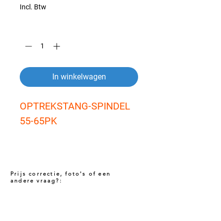
Incl. Btw
Aantal
*
In winkelwagen
OPTREKSTANG-SPINDEL 
55-65PK
Prijs correctie, foto's of een
andere vraag?:
Prijs niet correct!?
Indien u twijfelt of de prijs van dit product