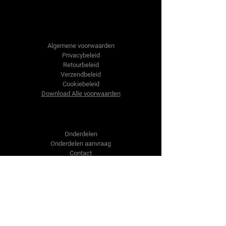
Tractor-onderdelen.nl
Algemene voorwaarden
Privacybeleid
Retourbeleid
Verzendbeleid
Cookiebeleid
Download Alle voorwaarden
Shop
Onderdelen
Onderdelen aanvraag
Contact
Over ons
Over ons
Over ons
Vragen?