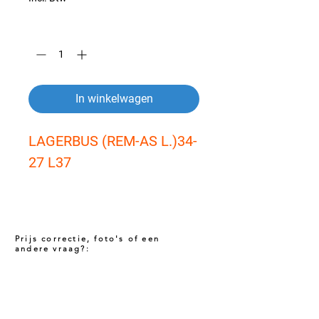
Aantal
*
In winkelwagen
LAGERBUS (REM-AS L.)34-
27 L37
Prijs correctie, foto's of een
andere vraag?:
Prijs niet correct!?
Indien u twijfelt of de prijs van dit product
juist is. Neem dan contact met ons op via