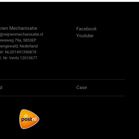
ntact Us
Volg ons:
jnen Mechanisatie
Facebook
@reijn
enmechanisatie.nl
Youtube
uweweg 79a, 5853EP
bengewald, Nederland
.W: NL001491396B78
K. Nr: Venlo 12010677
d
Case