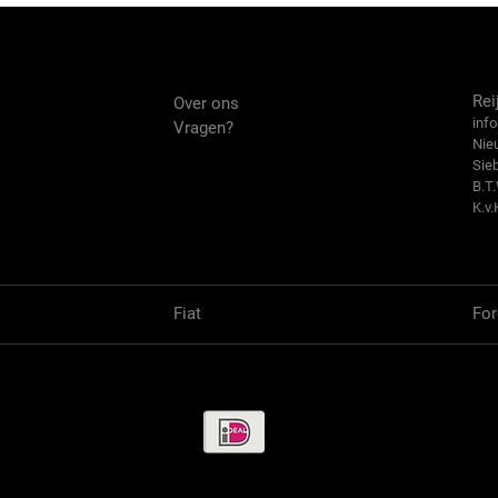
Over ons
Co
Rei
Over ons
info
Vragen?
Nie
Sie
B.T
K.v.
Fiat
For
Betaalmethode / Pay methods