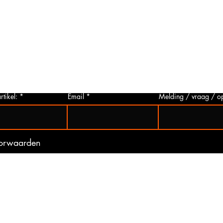
Foto aanvragen?
Vragen o
roduct
Wanneer het artikel geen foto heeft kunt
Indien u 
p via
u deze aanvragen. Wij zullen zo snel
artikelen
 Het
mogelijk een foto van het gewenste
hieronder 
t is
artikel maken en deze opsturen naar u.
mogelijk 
ogte
Zo bent u er zeker van dat u het juiste
gebeurd 
artikel bij ons koopt.
(werkdag
rtikel:
Email
Melding / vraag / o
oorwaarden