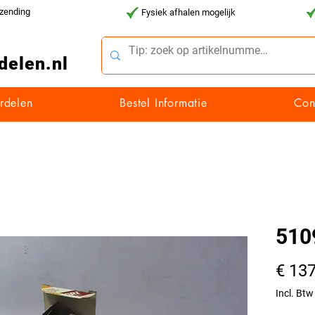
rzending
Fysiek afhalen mogelijk
delen.nl
rdelen
Bestel Informatie
Con
510
€ 137
Incl. Btw