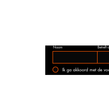
Prijs niet correct!?
Indien u twijfelt of de prijs van dit p
juist is. Neem dan contact met ons o
het onderstaande contact formulier.
kan voorkomen dat een prijs incorrec
gepubliceerd. Wij zullen u op de ho
stellen van de actuele prijs!
Naam
Betreft a
Ik ga akkoord met de v