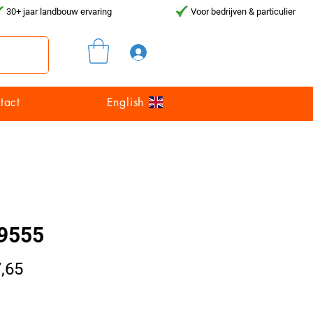
30+ jaar landbouw ervaring
Voor bedrijven & particulier
Inloggen
tact
English
9555
Prijs
,65