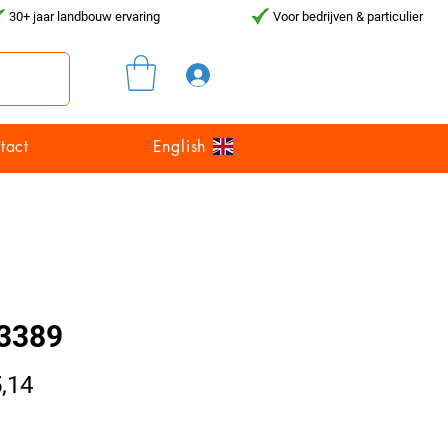
30+ jaar landbouw ervaring
Voor bedrijven & particulier
Inloggen
tact
English
3389
Prijs
,14