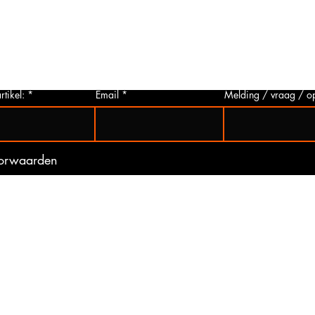
p via
u deze aanvragen. Wij zullen zo snel
artikelen
 Het
mogelijk een foto van het gewenste
hieronder 
t is
artikel maken en deze opsturen naar u.
mogelijk 
ogte
Zo bent u er zeker van dat u het juiste
gebeurd 
artikel bij ons koopt.
(werkdag
rtikel:
Email
Melding / vraag / o
oorwaarden