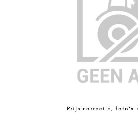
Prijs correctie, foto's
Prijs niet correct!?
Indien u twijfelt of de prijs van dit p