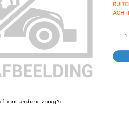
RUITE
ACHTE
Aantal
*
 of een andere vraag?:
Foto aanvragen?
Vragen o
roduct
Wanneer het artikel geen foto heeft kunt
Indien u 