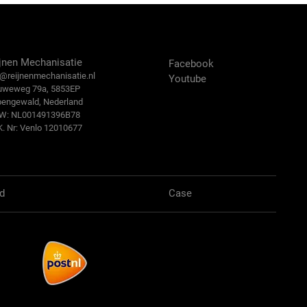
ntact Us
Volg ons:
jnen Mechanisatie
Facebook
@reijn
enmechanisatie.nl
Youtube
uweweg 79a, 5853EP
bengewald, Nederland
.W: NL001491396B78
K. Nr: Venlo 12010677
d
Case