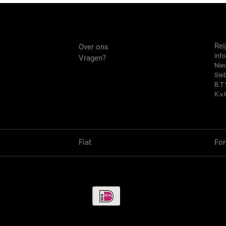
Over ons
Co
Rei
Over ons
info
Vragen?
Nie
Sie
B.T
K.v.
Fiat
For
Betaalmethode / Pay methods