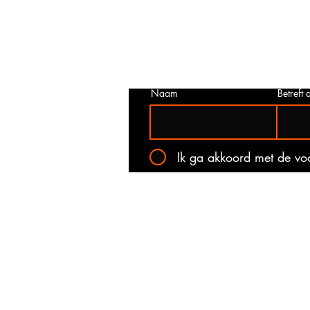
juist is. Neem dan contact met ons o
het onderstaande contact formulier.
kan voorkomen dat een prijs incorrec
gepubliceerd. Wij zullen u op de ho
stellen van de actuele prijs!
Naam
Betreft a
Ik ga akkoord met de v