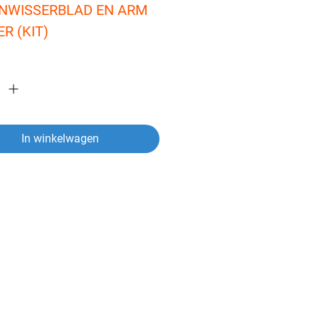
NWISSERBLAD EN ARM 
R (KIT)
In winkelwagen
ver een artikel?
vragen heeft over een van onze