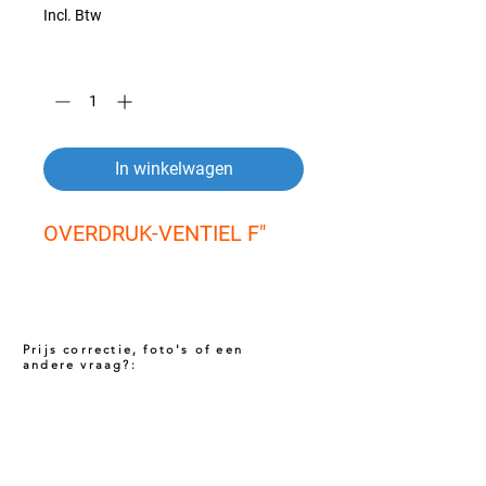
Incl. Btw
Aantal
*
In winkelwagen
OVERDRUK-VENTIEL F"
Prijs correctie, foto's of een
andere vraag?:
Prijs niet correct!?
Indien u twijfelt of de prijs van dit product
juist is. Neem dan contact met ons op via
het onderstaande contact formulier. Het kan