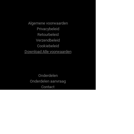
Tractor-onderdelen.nl
Algemene voorwaarden
Privacybeleid
Retourbeleid
Verzendbeleid
Cookiebeleid
Download Alle voorwaarden
Shop
Onderdelen
Onderdelen aanvraag
Contact
Over ons
Over ons
Over ons
Vragen?