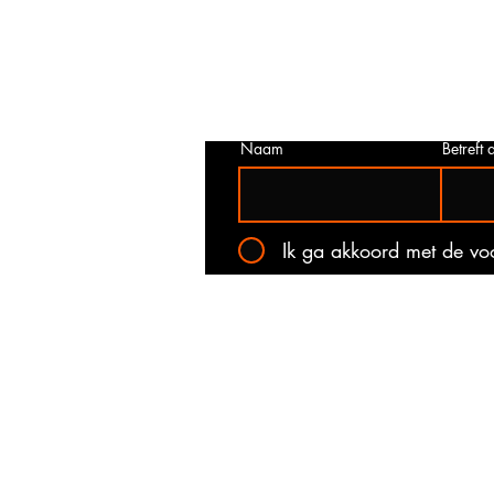
juist is. Neem dan contact met ons o
het onderstaande contact formulier.
kan voorkomen dat een prijs incorrec
gepubliceerd. Wij zullen u op de ho
stellen van de actuele prijs!
Naam
Betreft a
Ik ga akkoord met de v