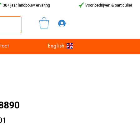
30+ jaar landbouw ervaring
Voor bedrijven & particulier
Inloggen
tact
English
8890
Prijs
01