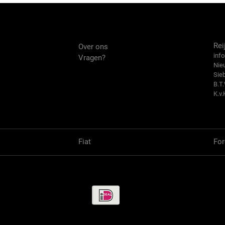
Over ons
Co
Rei
Over ons
info
Vragen?
Nie
Sie
B.T
K.v.
Fiat
For
Betaalmethode / Pay methods