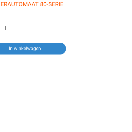
PERAUTOMAAT 80-SERIE
In winkelwagen
ver een artikel?
vragen heeft over een van onze