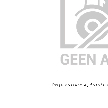
Prijs correctie, foto's
Prijs niet correct!?
Indien u twijfelt of de prijs van dit p