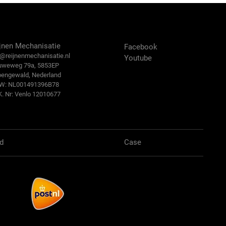
ntact Us
Volg ons:
jnen Mechanisatie
Facebook
@reijn
enmechanisatie.nl
Youtube
uweweg 79a, 5853EP
bengewald, Nederland
.W: NL001491396B78
K. Nr: Venlo 12010677
d
Case