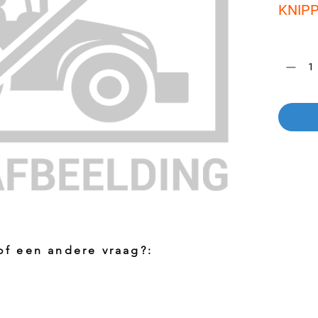
KNIP
Aantal
*
 of een andere vraag?:
Foto aanvragen?
Vragen o
roduct
Wanneer het artikel geen foto heeft kunt
Indien u 