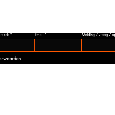
p via
u deze aanvragen. Wij zullen zo snel
artikelen
 Het
mogelijk een foto van het gewenste
hieronder 
t is
artikel maken en deze opsturen naar u.
mogelijk 
ogte
Zo bent u er zeker van dat u het juiste
gebeurd 
artikel bij ons koopt.
(werkdag
rtikel:
Email
Melding / vraag / o
oorwaarden