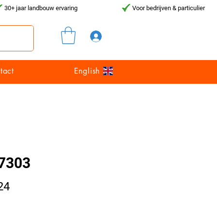
30+ jaar landbouw ervaring
Voor bedrijven & particulier
Inloggen
tact
English
7303
Prijs
24