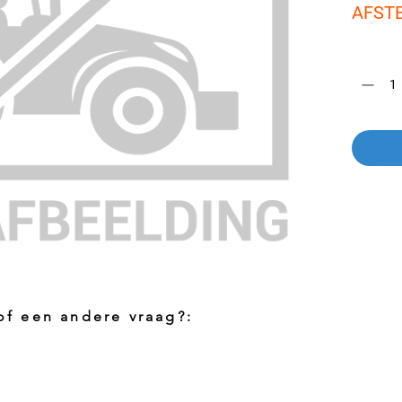
AFSTE
Aantal
*
 of een andere vraag?:
Foto aanvragen?
Vragen o
roduct
Wanneer het artikel geen foto heeft kunt
Indien u 