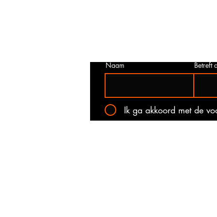
juist is. Neem dan contact met ons o
het onderstaande contact formulier.
kan voorkomen dat een prijs incorrec
gepubliceerd. Wij zullen u op de ho
stellen van de actuele prijs!
Naam
Betreft a
Ik ga akkoord met de v