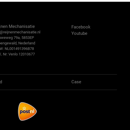
ntact Us
Volg ons:
jnen Mechanisatie
Facebook
@reijn
enmechanisatie.nl
Youtube
uweweg 79a, 5853EP
bengewald, Nederland
.W: NL001491396B78
K. Nr: Venlo 12010677
d
Case