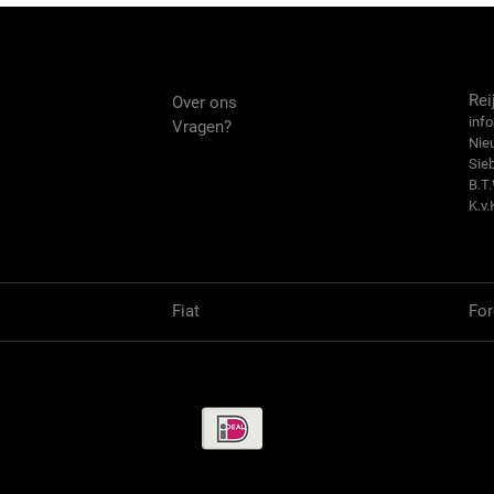
Over ons
Co
Rei
Over ons
info
Vragen?
Nie
Sie
B.T
K.v.
Fiat
For
Betaalmethode / Pay methods