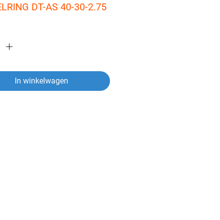
LRING DT-AS 40-30-2.75
In winkelwagen
ver een artikel?
vragen heeft over een van onze