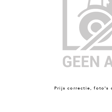
Prijs correctie, foto's
Prijs niet correct!?
Indien u twijfelt of de prijs van dit p