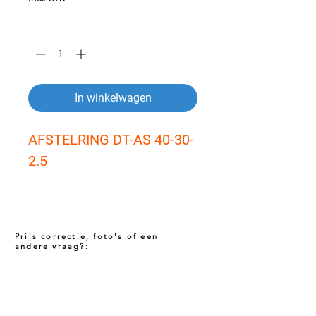
Aantal
*
In winkelwagen
AFSTELRING DT-AS 40-30-
2.5
Prijs correctie, foto's of een
andere vraag?:
Prijs niet correct!?
Indien u twijfelt of de prijs van dit product
juist is. Neem dan contact met ons op via