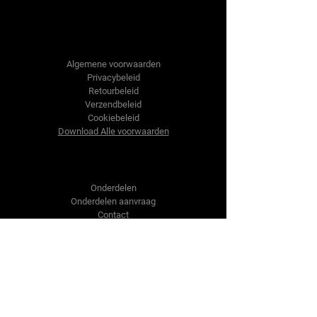
Tractor-onderdelen.nl
Algemene voorwaarden
Privacybeleid
Retourbeleid
Verzendbeleid
Cookiebeleid
Download Alle voorwaarden
Shop
Onderdelen
Onderdelen aanvraag
Contact
Over ons
Over ons
Over ons
Vragen?