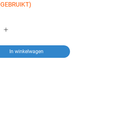
(GEBRUIKT)
In winkelwagen
ver een artikel?
vragen heeft over een van onze