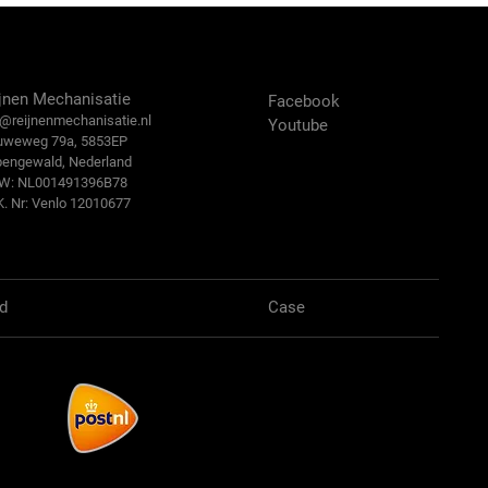
ntact Us
Volg ons:
jnen Mechanisatie
Facebook
@reijn
enmechanisatie.nl
Youtube
uweweg 79a, 5853EP
bengewald, Nederland
.W: NL001491396B78
K. Nr: Venlo 12010677
d
Case