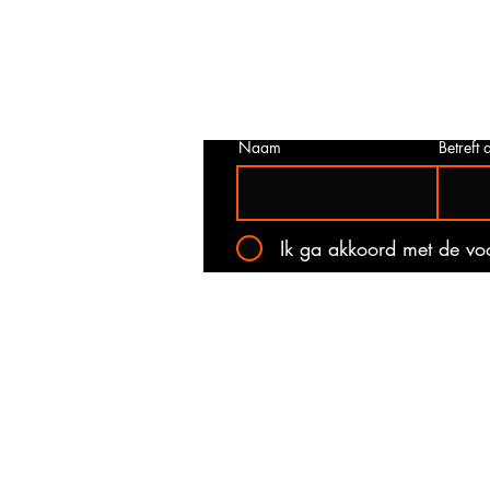
juist is. Neem dan contact met ons o
het onderstaande contact formulier.
kan voorkomen dat een prijs incorrec
gepubliceerd. Wij zullen u op de ho
stellen van de actuele prijs!
Naam
Betreft a
Ik ga akkoord met de v