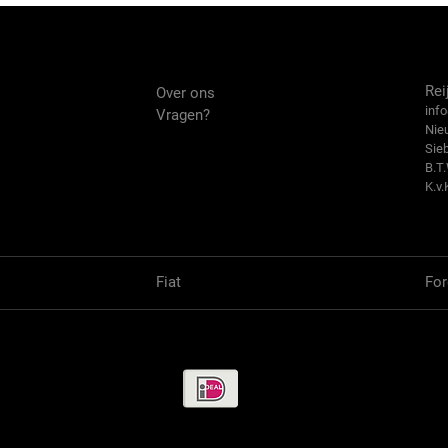
Over ons
Co
Rei
Over ons
info
Vragen?
Nie
Sie
B.T
K.v.
Fiat
For
Betaalmethode / Pay methods