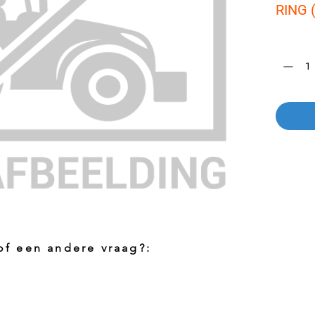
RING 
Aantal
*
 of een andere vraag?:
Foto aanvragen?
Vragen o
roduct
Wanneer het artikel geen foto heeft kunt
Indien u 