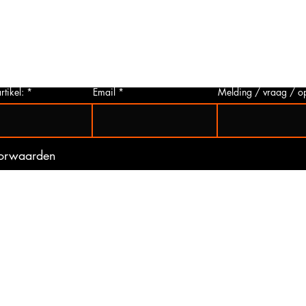
p via
u deze aanvragen. Wij zullen zo snel
artikelen
 Het
mogelijk een foto van het gewenste
hieronder 
t is
artikel maken en deze opsturen naar u.
mogelijk 
ogte
Zo bent u er zeker van dat u het juiste
gebeurd 
artikel bij ons koopt.
(werkdag
rtikel:
Email
Melding / vraag / o
oorwaarden