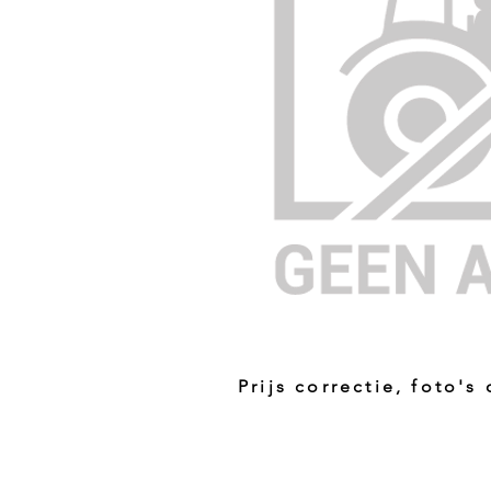
Prijs correctie, foto's
Prijs niet correct!?
Indien u twijfelt of de prijs van dit p