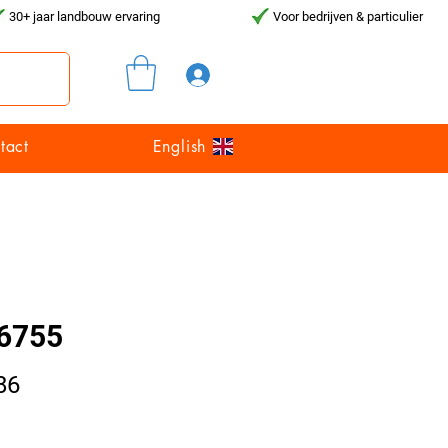
30+ jaar landbouw ervaring
Voor bedrijven & particulier
Inloggen
tact
English
6755
Prijs
86