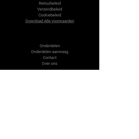
Retourbeleid
Verzendbeleid
Cookiebeleid
Download Alle voorwaarden
Shop
Onderdelen
Onderdelen aanvraag
Contact
Over ons
Over ons
Over ons
Vragen?
Contact Us
Reijnen Mechanisatie
info@reijn
enmechanisatie.nl
Nieuweweg 79a, 5853EP