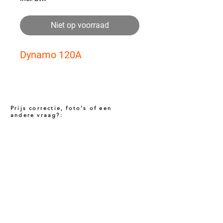
Niet op voorraad
Dynamo 120A
Prijs correctie, foto's of een
andere vraag?:
Prijs niet correct!?
Indien u twijfelt of de prijs van dit product
juist is. Neem dan contact met ons op via
het onderstaande contact formulier. Het kan
voorkomen dat een prijs incorrect is
gepubliceerd. Wij zullen u op de hoogte
stellen van de actuele prijs!
Foto aanvragen?
Wanneer het artikel geen foto heeft kunt u