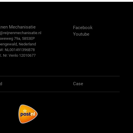
ntact Us
Volg ons:
jnen Mechanisatie
Facebook
@reijn
enmechanisatie.nl
Youtube
uweweg 79a, 5853EP
bengewald, Nederland
.W: NL001491396B78
K. Nr: Venlo 12010677
d
Case