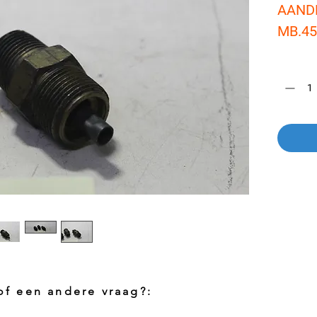
AAND
MB.4
Aantal
*
 of een andere vraag?: