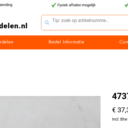
rzending
Fysiek afhalen mogelijk
delen.nl
rdelen
Bestel Informatie
Con
473
€ 37,
Incl. Btw