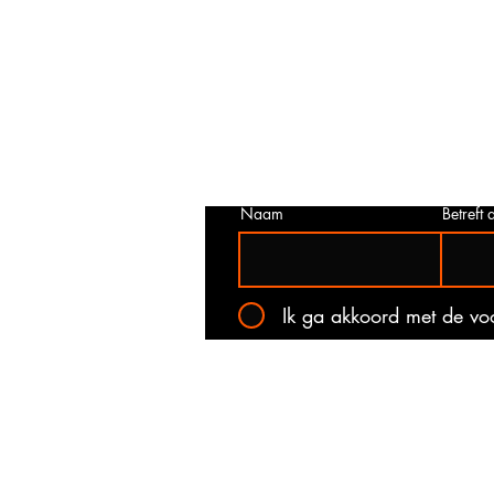
Prijs niet correct!?
Indien u twijfelt of de prijs van dit p
juist is. Neem dan contact met ons o
het onderstaande contact formulier.
kan voorkomen dat een prijs incorrec
gepubliceerd. Wij zullen u op de ho
stellen van de actuele prijs!
Naam
Betreft a
Ik ga akkoord met de v