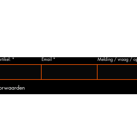
Foto aanvragen?
Vragen o
roduct
Wanneer het artikel geen foto heeft kunt
Indien u 
p via
u deze aanvragen. Wij zullen zo snel
artikelen
 Het
mogelijk een foto van het gewenste
hieronder 
t is
artikel maken en deze opsturen naar u.
mogelijk 
ogte
Zo bent u er zeker van dat u het juiste
gebeurd 
artikel bij ons koopt.
(werkdag
rtikel:
Email
Melding / vraag / o
oorwaarden