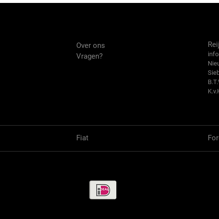
Over ons
Co
Rei
Over ons
info
Vragen?
Nie
Sie
B.T
K.v.
Fiat
For
Betaalmethode / Pay methods