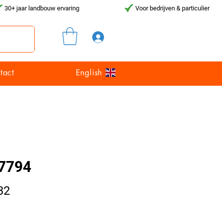
30+ jaar landbouw ervaring
Voor bedrijven & particulier
Inloggen
tact
English
7794
Prijs
32