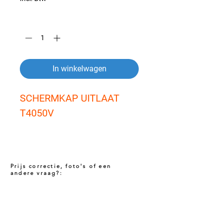
Aantal
*
In winkelwagen
SCHERMKAP UITLAAT 
T4050V
Prijs correctie, foto's of een
andere vraag?:
Prijs niet correct!?
Indien u twijfelt of de prijs van dit product
juist is. Neem dan contact met ons op via