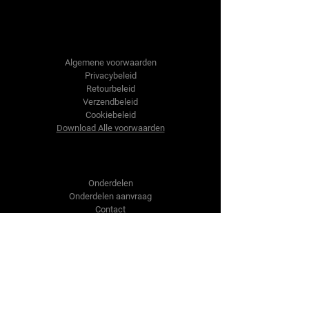
Tractor-onderdelen.nl
Algemene voorwaarden
Privacybeleid
Retourbeleid
Verzendbeleid
Cookiebeleid
Download Alle voorwaarden
Shop
Onderdelen
Onderdelen aanvraag
Contact
Over ons
Over ons
Over ons
Vragen?