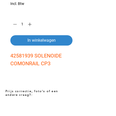
Incl. Btw
Aantal
*
In winkelwagen
42581939 SOLENOIDE 
COMONRAIL CP3
Prijs correctie, foto's of een
andere vraag?:
Prijs niet correct!?
Indien u twijfelt of de prijs van dit product