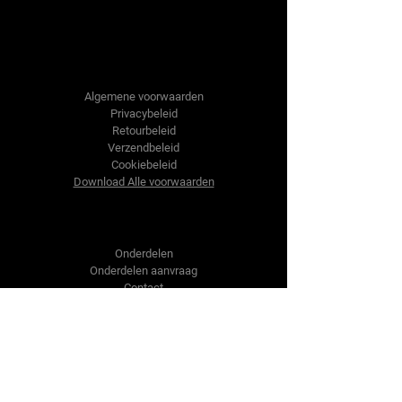
Tractor-onderdelen.nl
Algemene voorwaarden
Privacybeleid
Retourbeleid
Verzendbeleid
Cookiebeleid
Download Alle voorwaarden
Shop
Onderdelen
Onderdelen aanvraag
Contact
Over ons
Over ons
Over ons