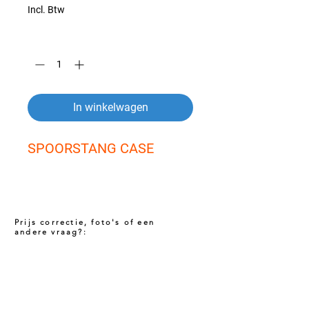
Incl. Btw
Aantal
*
In winkelwagen
SPOORSTANG CASE
Prijs correctie, foto's of een
andere vraag?:
Prijs niet correct!?
Indien u twijfelt of de prijs van dit product
juist is. Neem dan contact met ons op via
het onderstaande contact formulier. Het kan