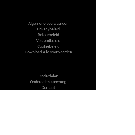
Tractor-onderdelen.nl
Algemene voorwaarden
Privacybeleid
Retourbeleid
Verzendbeleid
Cookiebeleid
Download Alle voorwaarden
Shop
Onderdelen
Onderdelen aanvraag
Contact
Over ons
Over ons
Over ons
Vragen?