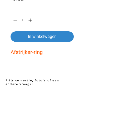
Aantal
*
In winkelwagen
Afstrijker-ring
Prijs correctie, foto's of een
andere vraag?:
Prijs niet correct!?
Indien u twijfelt of de prijs van dit product
juist is. Neem dan contact met ons op via
het onderstaande contact formulier. Het kan
voorkomen dat een prijs incorrect is