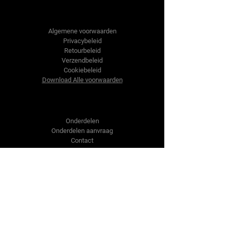
Tractor-onderdelen.nl
Algemene voorwaarden
Privacybeleid
Retourbeleid
Verzendbeleid
Cookiebeleid
Download Alle voorwaarden
Shop
Onderdelen
Onderdelen aanvraag
Contact
Over ons
Over ons
Over ons
Vragen?