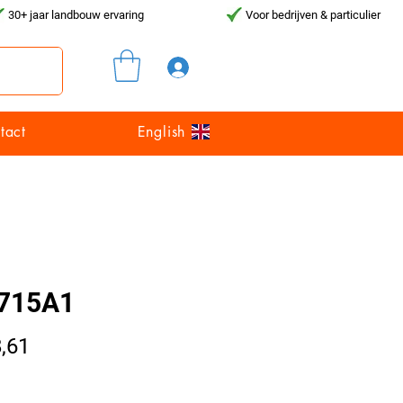
30+ jaar landbouw ervaring
Voor bedrijven & particulier
Inloggen
tact
English
715A1
Prijs
,61