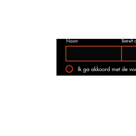
juist is. Neem dan contact met ons o
het onderstaande contact formulier.
kan voorkomen dat een prijs incorrec
gepubliceerd. Wij zullen u op de ho
stellen van de actuele prijs!
Naam
Betreft a
Ik ga akkoord met de v