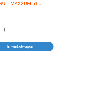
UIT MAXXUM 51... 
In winkelwagen
ver een artikel?
vragen heeft over een van onze