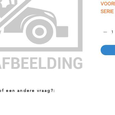
VOORR
SERIE
Aantal
*
 of een andere vraag?:
Foto aanvragen?
Vragen o
roduct
Wanneer het artikel geen foto heeft kunt
Indien u 