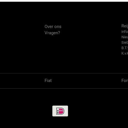
Over ons
Co
Rei
Over ons
info
Vragen?
Nie
Sie
B.T
K.v.
Fiat
For
Betaalmethode / Pay methods