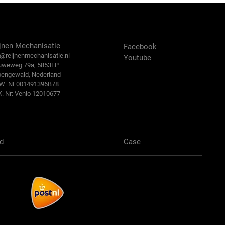
ntact Us
Volg ons:
jnen Mechanisatie
Facebook
@reijn
enmechanisatie.nl
Youtube
uweweg 79a, 5853EP
bengewald, Nederland
.W: NL001491396B78
K. Nr: Venlo 12010677
d
Case