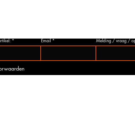
p via
u deze aanvragen. Wij zullen zo snel
artikelen
 Het
mogelijk een foto van het gewenste
hieronder 
t is
artikel maken en deze opsturen naar u.
mogelijk 
ogte
Zo bent u er zeker van dat u het juiste
gebeurd 
artikel bij ons koopt.
(werkdag
rtikel:
Email
Melding / vraag / o
oorwaarden