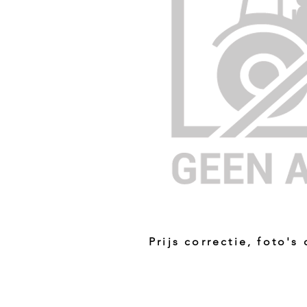
Prijs correctie, foto's
Prijs niet correct!?
Indien u twijfelt of de prijs van dit p