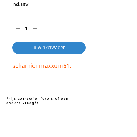
Incl. Btw
Aantal
*
In winkelwagen
scharnier maxxum51..
Prijs correctie, foto's of een
andere vraag?:
Prijs niet correct!?
Indien u twijfelt of de prijs van dit product
juist is. Neem dan contact met ons op via
het onderstaande contact formulier. Het kan