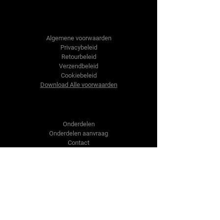
Tractor-onderdelen.nl
Algemene voorwaarden
Privacybeleid
Retourbeleid
Verzendbeleid
Cookiebeleid
Download Alle voorwaarden
Shop
Onderdelen
Onderdelen aanvraag
Contact
Over ons
Over ons
Over ons
Vragen?