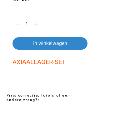
Aantal
*
In winkelwagen
AXIAALLAGER-SET
Prijs correctie, foto's of een
andere vraag?:
Prijs niet correct!?
Indien u twijfelt of de prijs van dit product
juist is. Neem dan contact met ons op via
het onderstaande contact formulier. Het kan
voorkomen dat een prijs incorrect is