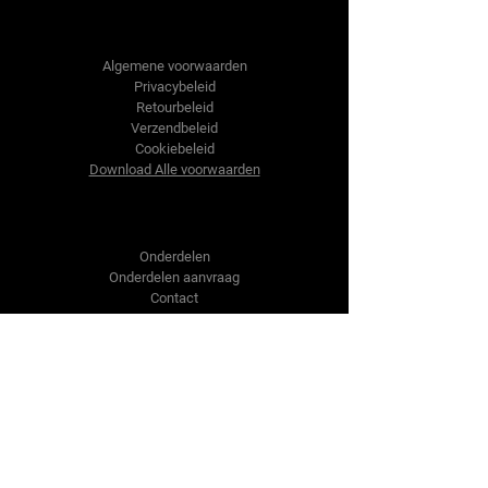
Tractor-onderdelen.nl
Algemene voorwaarden
Privacybeleid
Retourbeleid
Verzendbeleid
Cookiebeleid
Download Alle voorwaarden
Shop
Onderdelen
Onderdelen aanvraag
Contact
Over ons
Over ons
Over ons
Vragen?