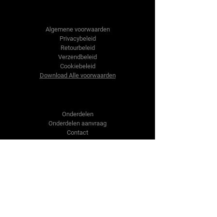
Tractor-onderdelen.nl
Algemene voorwaarden
Privacybeleid
Retourbeleid
Verzendbeleid
Cookiebeleid
Download Alle voorwaarden
Shop
Onderdelen
Onderdelen aanvraag
Contact
Over ons
Over ons
Over ons
Vragen?