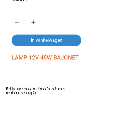
Aantal
*
In winkelwagen
LAMP 12V 45W BAJONET
Prijs correctie, foto's of een
andere vraag?:
Prijs niet correct!?
Indien u twijfelt of de prijs van dit product
juist is. Neem dan contact met ons op via
het onderstaande contact formulier. Het kan
voorkomen dat een prijs incorrect is